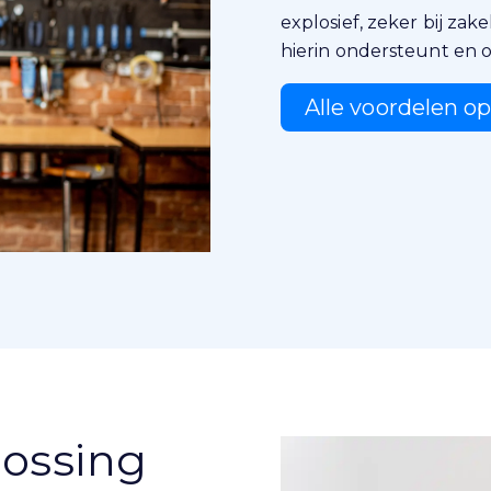
explosief, zeker bij zake
hierin ondersteunt en on
Alle voordelen op
lossing