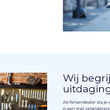
Wij begr
uitdagin
Als fietsendealer sta j
in een snel veranderend