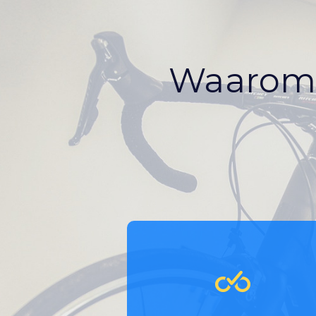
Waarom j
Je trekt nieuwe klanten aan
die anders misschien geen
nieuwe fiets zouden kopen.