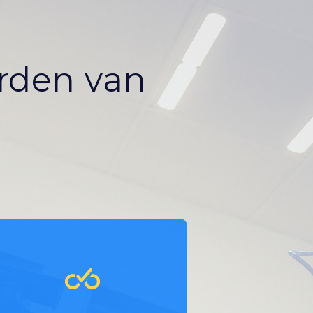
orden van
Je hebt een gestroomlijnd
online proces voor het
afhandelen van