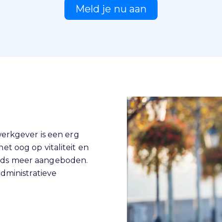
Meld je nu aan
werkgever is een erg
t oog op vitaliteit en
eds meer aangeboden.
administratieve