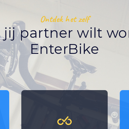
Ontdek het zelf
ij partner wilt w
EnterBike
Je bouwt een langdurige
relatie op met klanten die
terugkomen voor
onderhoud en reparaties.